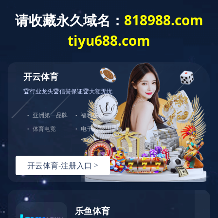
POCT系列
磁微粒化学发光系列
仪器设备
骨代谢检测
肝纤维检测
妇幼健康
炎症检测
糖尿病检测
生殖与性激素
胃功能检测
心脏标志物
CHI3L1
(壳多糖酶3样蛋白1)