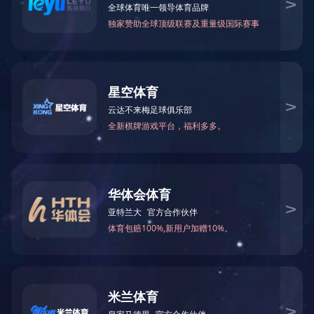
(S-100蛋白)
查看更多
华体会官方端网站登录入口
|
九游在线
|
华体app登录入口
|
星空网页版登录入口
|
华体
会平台
|
九游网页版登录入口
|
开云网页版登录入口
|
安博电子官方网站
|
华体会在线
注册
|
Copyright 2018 kaiyun.com技术 All Rights Reserved 京ICP备17011763号-2