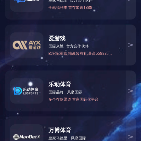
全程C-反应蛋白
降钙素原
铁蛋白
胃泌素17