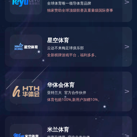
肌红蛋白
D-二聚体